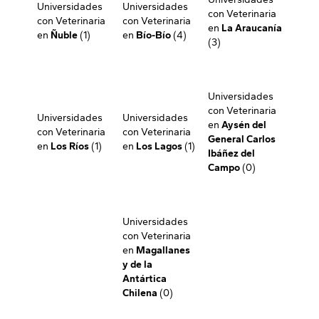
Universidades
Universidades
con Veterinaria
con Veterinaria
con Veterinaria
en
La Araucanía
en
Ñuble
(1)
en
Bío-Bío
(4)
(3)
Universidades
con Veterinaria
Universidades
Universidades
en
Aysén del
con Veterinaria
con Veterinaria
General Carlos
en
Los Ríos
(1)
en
Los Lagos
(1)
Ibáñez del
Campo
(0)
Universidades
con Veterinaria
en
Magallanes
y de la
Antártica
Chilena
(0)