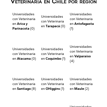
Veterinaria en Chile por región
Universidades
Universidades
Universidades
con Veterinaria
con Veterinaria
con Veterinaria
en
Arica y
en
Antofagasta
en
Tarapacá
(0)
Parinacota
(0)
(1)
Universidades
Universidades
Universidades
con Veterinaria
con Veterinaria
con Veterinaria
en
Valparaíso
en
Atacama
(0)
en
Coquimbo
(1)
(4)
Universidades
Universidades
Universidades
con Veterinaria
con Veterinaria
con Veterinaria
en
Santiago
(8)
en
OHiggins
(1)
en
Maule
(2)
Universidades