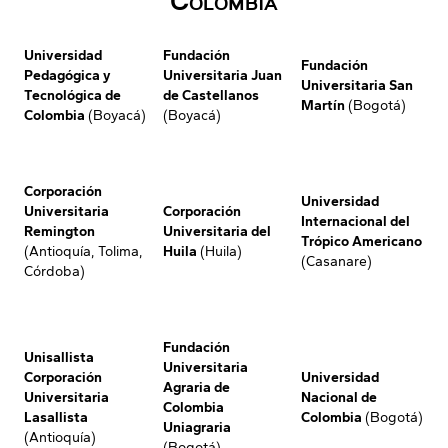
Colombia
Universidad
Fundación
Fundación
Pedagógica y
Universitaria Juan
Universitaria San
Tecnológica de
de Castellanos
Martín
(Bogotá)
Colombia
(Boyacá)
(Boyacá)
Corporación
Universidad
Universitaria
Corporación
Internacional del
Remington
Universitaria del
Trópico Americano
(Antioquía, Tolima,
Huila
(Huila)
(Casanare)
Córdoba)
Fundación
Unisallista
Universitaria
Corporación
Universidad
Agraria de
Universitaria
Nacional de
Colombia
Lasallista
Colombia
(Bogotá)
Uniagraria
(Antioquía)
(Bogotá)