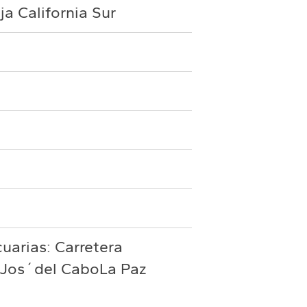
a California Sur
uarias: Carretera
n Jos´del CaboLa Paz