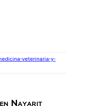
edicina-veterinaria-y-
 en Nayarit