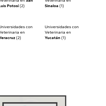
Veterinaria en
San
Veterinaria en
Luis Potosí
(2)
Sinaloa
(1)
Universidades con
Universidades con
Veterinaria en
Veterinaria en
Veracruz
(2)
Yucatán
(1)