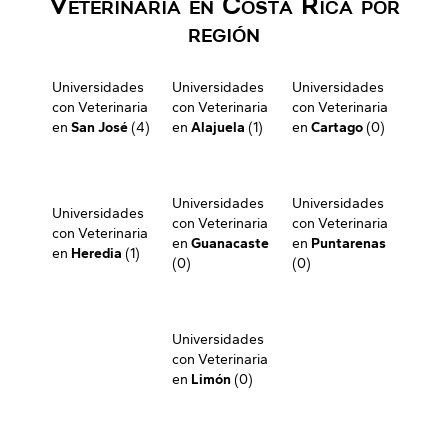
Veterinaria en Costa Rica por
región
Universidades
Universidades
Universidades
con Veterinaria
con Veterinaria
con Veterinaria
en
San José
(4)
en
Alajuela
(1)
en
Cartago
(0)
Universidades
Universidades
Universidades
con Veterinaria
con Veterinaria
con Veterinaria
en
Guanacaste
en
Puntarenas
en
Heredia
(1)
(0)
(0)
Universidades
con Veterinaria
en
Limón
(0)