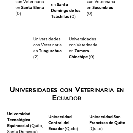
con Veterinaria
con Veterinaria
en
Santo
en
Santa Elena
en
Sucumbíos
Domingo de los
(0)
(0)
Tsáchilas
(0)
Universidades
Universidades
con Veterinaria
con Veterinaria
en
Tungurahua
en
Zamora-
(2)
Chinchipe
(0)
Universidades con Veterinaria en
Ecuador
Universidad
Universidad
Universidad San
Tecnológica
Central del
Francisco de Quito
Equinoccial
(Quito,
Ecuador
(Quito)
(Quito)
Santo Domingo)