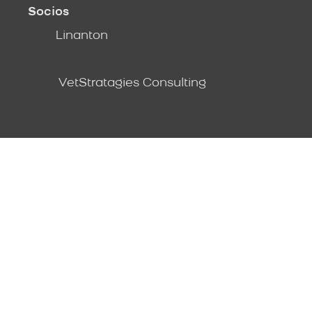
Socios
Linanton
VetStratagies Consulting