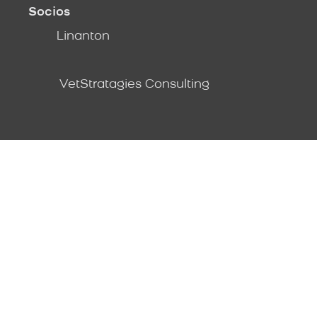
Socios
Linanton
VetStratagies Consulting