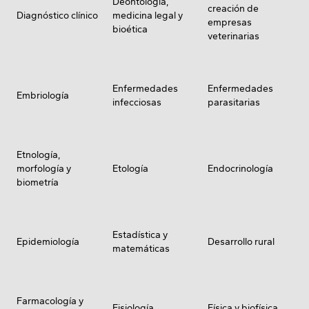
Deontología,
creación de
Diagnóstico clínico
medicina legal y
empresas
bioética
veterinarias
Enfermedades
Enfermedades
Embriología
infecciosas
parasitarias
Etnología,
morfología y
Etología
Endocrinología
biometría
Estadística y
Epidemiología
Desarrollo rural
matemáticas
Farmacología y
Fisiología
Física y biofísica