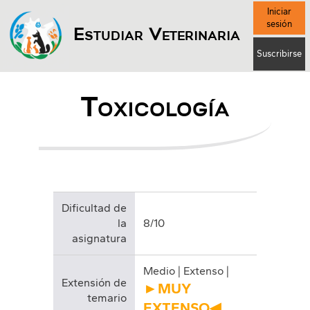
Iniciar
sesión
Estudiar Veterinaria
Suscribirse
Toxicología
Dificultad de
la
8/10
asignatura
Medio | Extenso |
Extensión de
►MUY
temario
EXTENSO◀