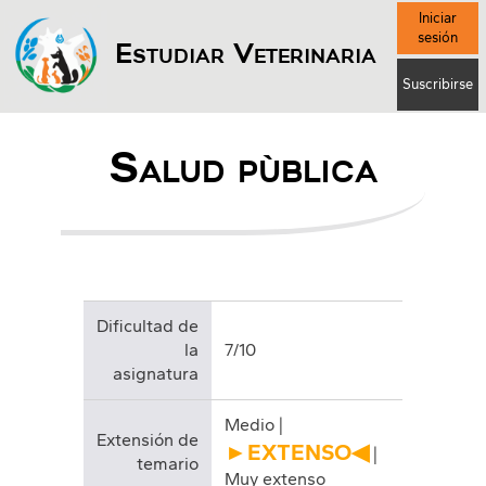
Iniciar
sesión
Estudiar Veterinaria
Suscribirse
Salud pública
Dificultad de
la
7/10
asignatura
Medio |
Extensión de
►EXTENSO◀
|
temario
Muy extenso