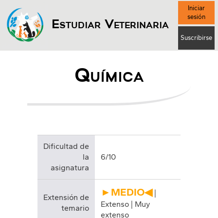
Iniciar
sesión
Estudiar Veterinaria
Suscribirse
Química
Dificultad de
la
6/10
asignatura
►MEDIO◀
|
Extensión de
Extenso | Muy
temario
extenso